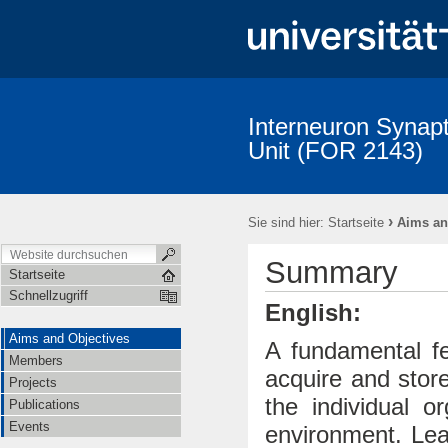
Interneuron Synapt
Unit (FOR 2143)
Aims and Objectives
Members
Projects
Publications
›
Sie sind hier:
Startseite
Aims an
Summary
Startseite
Schnellzugriff
English:
Aims and Objectives
A fundamental fea
Members
acquire and stor
Projects
the individual o
Publications
Events
environment. Le