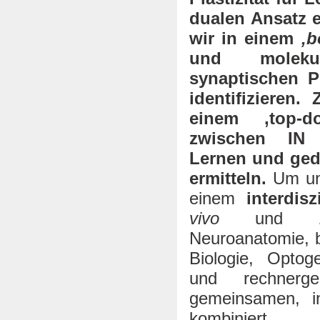
dualen Ansatz e
wir in einem
‚b
und moleku
synaptischen P
identifizieren.
einem ‚top-d
zwischen IN Pl
Lernen und ged
ermitteln.
Um uns
einem
interdis
vivo
und
Neuroanatomie, b
Biologie, Optog
und rechnerge
gemeinsamen, i
kombiniert.