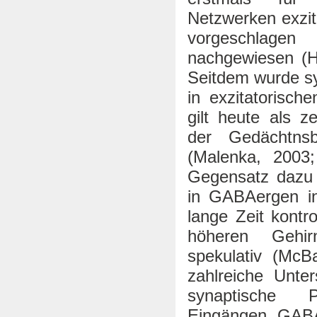
Netzwerken exzita
vorgeschlag
nachgewiesen (H
Seitdem wurde syn
in exzitatorisc
gilt heute als z
der Gedächtnsb
(Malenka, 2003
Gegensatz dazu w
in GABAergen inh
lange Zeit kontro
höheren Gehir
spekulativ (McB
zahlreiche Unte
synaptische P
Eingängen GABAe