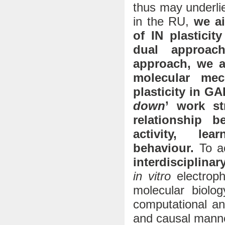
thus may underlie
in the RU,
we ai
of IN plastici
dual approac
approach, we ai
molecular mec
plasticity in GA
down
’ work st
relationship b
activity, le
behaviour.
To a
interdisciplinar
in vitro
electroph
molecular biolog
computational an
and causal mann