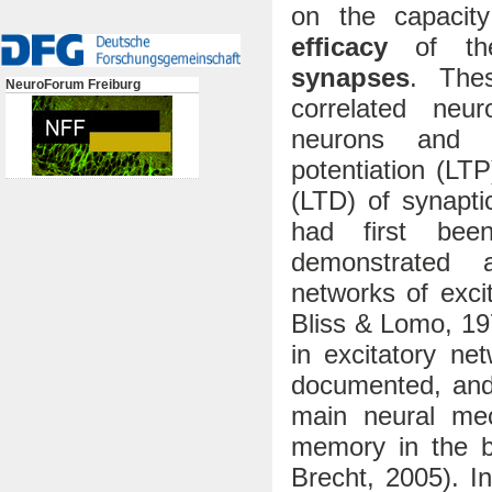
on the capacit
efficacy
of thei
synapses
. The
NeuroForum Freiburg
correlated neur
neurons and 
potentiation (LT
(LTD) of synaptic
had first bee
demonstrated 
networks of excit
Bliss & Lomo, 197
in excitatory ne
documented, and
main neural mec
memory in the b
Brecht, 2005). In